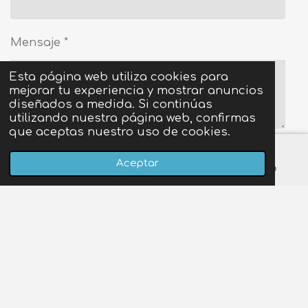
Mensaje *
Esta página web utiliza cookies para
mejorar tu experiencia y mostrar anuncios
diseñados a medida. Si continúas
utilizando nuestra página web, confirmas
que aceptas nuestro uso de cookies.
Enviar formulario
Aceptar
Correo electrónico
LinkedIn
WhatsApp
1
2
3
4
5
E
V
n
a
e
e
e
e
e
v
23 votos
i
l
a
s
s
s
s
s
o
r
v
r
t
t
t
t
t
F
I
a
a
a
n
l