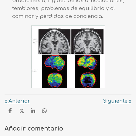
bradicinesia, rigidez de las articulaciones,
temblores, problemas de equilibrio y al
caminar y pérdidas de conciencia.
«
Anterior
Siguiente
»
C
C
C
C
o
o
o
o
m
m
m
m
Añadir comentario
p
p
p
p
a
a
a
a