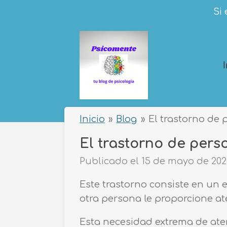
Ir
Si 
al
contenido
principal
Inicio
»
Blog
»
El trastorno de
El trastorno de per
Publicado el 15 de mayo de 2026
Este trastorno consiste en un 
otra persona le proporcione ate
Esta necesidad extrema de ate